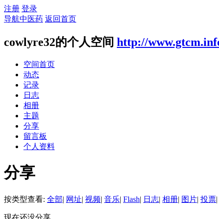
注册
登录
导航中医药
返回首页
cowlyre32的个人空间
http://www.gtcm.inf
空间首页
动态
记录
日志
相册
主题
分享
留言板
个人资料
分享
按类型查看:
全部
|
网址
|
视频
|
音乐
|
Flash
|
日志
|
相册
|
图片
|
投票
|
现在还没分享