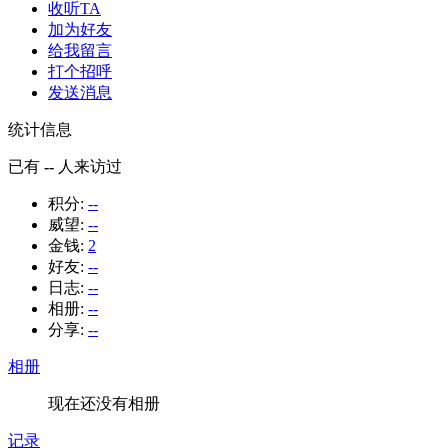
收听TA
加为好友
给我留言
打个招呼
发送消息
统计信息
已有
--
人来访过
积分:
--
威望:
--
金钱:
2
好友:
--
日志:
--
相册:
--
分享:
--
相册
现在还没有相册
记录