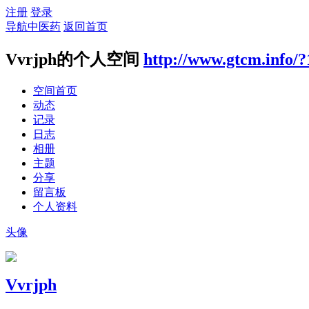
注册
登录
导航中医药
返回首页
Vvrjph的个人空间
http://www.gtcm.info/
空间首页
动态
记录
日志
相册
主题
分享
留言板
个人资料
头像
Vvrjph