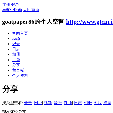
注册
登录
导航中医药
返回首页
goatpaper86的个人空间
http://www.gtcm.
空间首页
动态
记录
日志
相册
主题
分享
留言板
个人资料
分享
按类型查看:
全部
|
网址
|
视频
|
音乐
|
Flash
|
日志
|
相册
|
图片
|
投票
|
现在还没分享