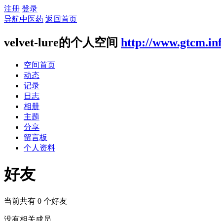
注册
登录
导航中医药
返回首页
velvet-lure的个人空间
http://www.gtcm.in
空间首页
动态
记录
日志
相册
主题
分享
留言板
个人资料
好友
当前共有
0
个好友
没有相关成员