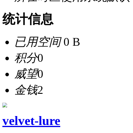
统计信息
已用空间
0 B
积分
0
威望
0
金钱
2
velvet-lure