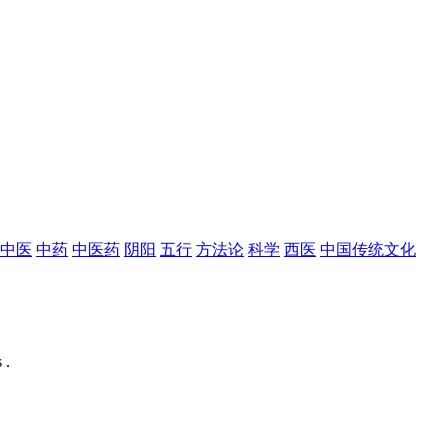
中医
中药
中医药
阴阳
五行
方法论
科学
西医
中国传统文化
 .