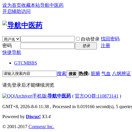
设为首页
收藏本站
导航中医药
开启辅助访问
找回密码
自动登录
密码
注册
登录
快捷导航
GTCM
BBS
搜索
热搜:
脏腑
气血
八纲辨证
搜索
请先登录后才能继续浏览
|
Archiver
|
手机版
|
导航中医药
(
官方QQ群:110873141
)
GMT+8, 2026-8-6 11:38
, Processed in 0.019166 second(s), 5 queries
Powered by
Discuz!
X3.4
© 2001-2017
Comsenz Inc.