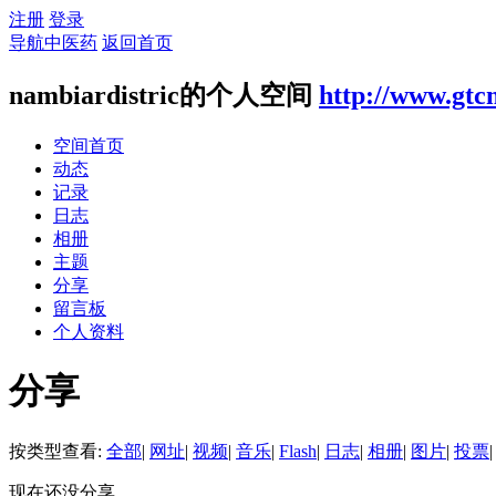
注册
登录
导航中医药
返回首页
nambiardistric的个人空间
http://www.gtc
空间首页
动态
记录
日志
相册
主题
分享
留言板
个人资料
分享
按类型查看:
全部
|
网址
|
视频
|
音乐
|
Flash
|
日志
|
相册
|
图片
|
投票
|
现在还没分享