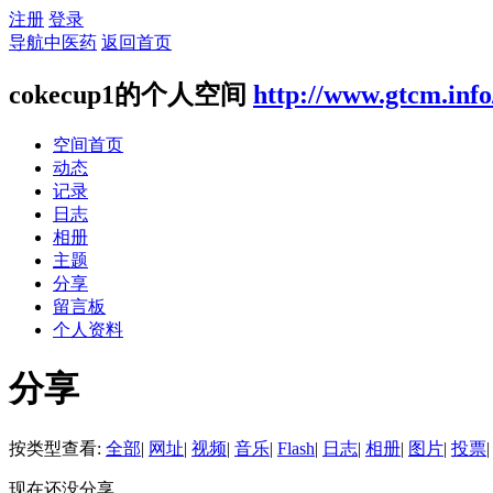
注册
登录
导航中医药
返回首页
cokecup1的个人空间
http://www.gtcm.inf
空间首页
动态
记录
日志
相册
主题
分享
留言板
个人资料
分享
按类型查看:
全部
|
网址
|
视频
|
音乐
|
Flash
|
日志
|
相册
|
图片
|
投票
|
现在还没分享