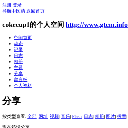
注册
登录
导航中医药
返回首页
cokecup1的个人空间
http://www.gtcm.inf
空间首页
动态
记录
日志
相册
主题
分享
留言板
个人资料
分享
按类型查看:
全部
|
网址
|
视频
|
音乐
|
Flash
|
日志
|
相册
|
图片
|
投票
|
现在还没分享