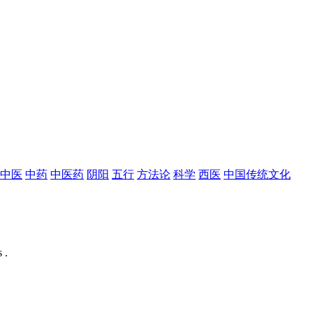
中医
中药
中医药
阴阳
五行
方法论
科学
西医
中国传统文化
 .