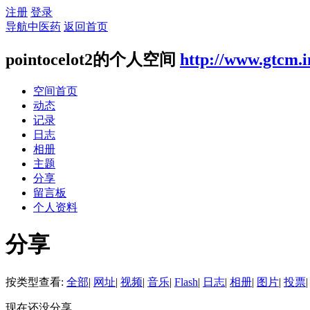
注册
登录
导航中医药
返回首页
pointocelot2的个人空间
http://www.gtcm.i
空间首页
动态
记录
日志
相册
主题
分享
留言板
个人资料
分享
按类型查看:
全部
|
网址
|
视频
|
音乐
|
Flash
|
日志
|
相册
|
图片
|
投票
|
现在还没分享