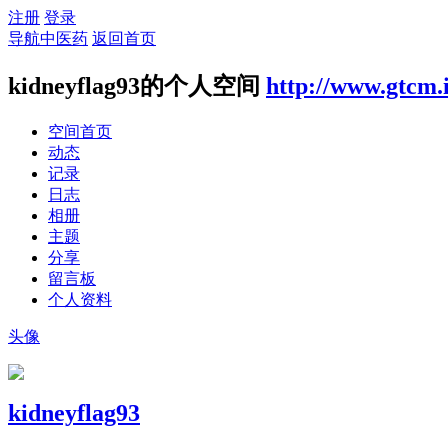
注册
登录
导航中医药
返回首页
kidneyflag93的个人空间
http://www.gtcm.
空间首页
动态
记录
日志
相册
主题
分享
留言板
个人资料
头像
kidneyflag93