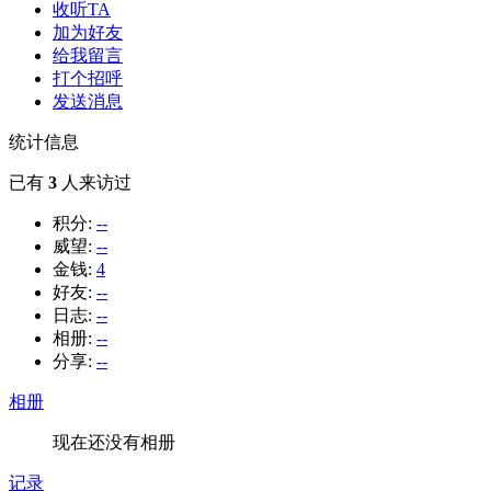
收听TA
加为好友
给我留言
打个招呼
发送消息
统计信息
已有
3
人来访过
积分:
--
威望:
--
金钱:
4
好友:
--
日志:
--
相册:
--
分享:
--
相册
现在还没有相册
记录