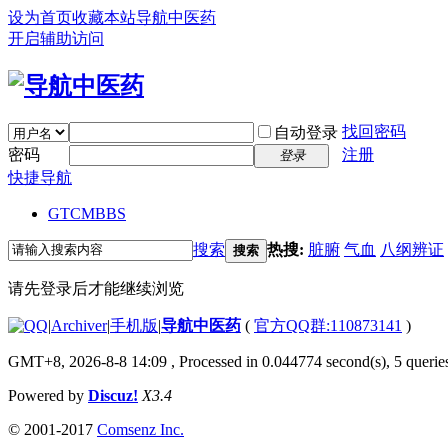
设为首页
收藏本站
导航中医药
开启辅助访问
找回密码
自动登录
密码
注册
登录
快捷导航
GTCM
BBS
搜索
热搜:
脏腑
气血
八纲辨证
搜索
请先登录后才能继续浏览
|
Archiver
|
手机版
|
导航中医药
(
官方QQ群:110873141
)
GMT+8, 2026-8-8 14:09
, Processed in 0.044774 second(s), 5 queries
Powered by
Discuz!
X3.4
© 2001-2017
Comsenz Inc.