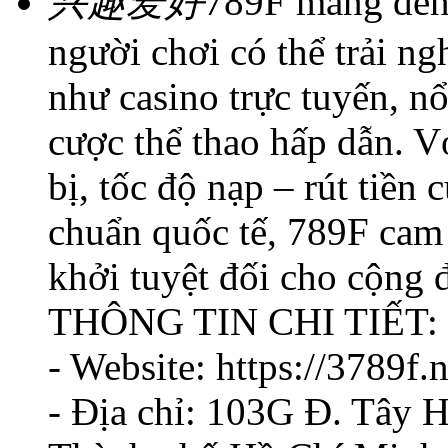
兴趣爱好
789F mang đến k
người chơi có thể trải n
như casino trực tuyến, nổ
cược thể thao hấp dẫn. Vớ
bị, tốc độ nạp – rút tiền
chuẩn quốc tế, 789F cam 
khởi tuyệt đối cho cộng 
THÔNG TIN CHI TIẾT:
- Website: https://3789f.n
- Địa chỉ: 103G Đ. Tây 