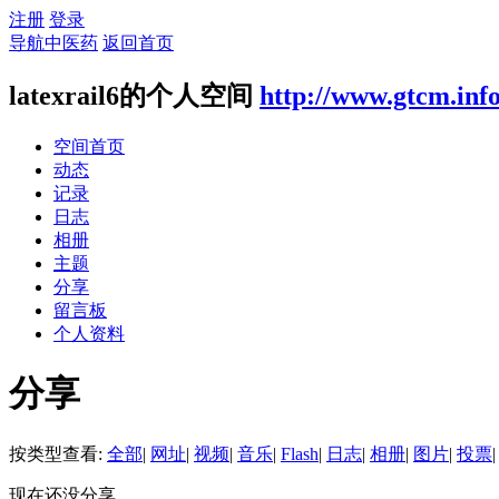
注册
登录
导航中医药
返回首页
latexrail6的个人空间
http://www.gtcm.inf
空间首页
动态
记录
日志
相册
主题
分享
留言板
个人资料
分享
按类型查看:
全部
|
网址
|
视频
|
音乐
|
Flash
|
日志
|
相册
|
图片
|
投票
|
现在还没分享