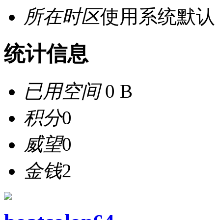
所在时区
使用系统默认
统计信息
已用空间
0 B
积分
0
威望
0
金钱
2