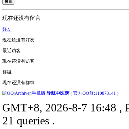
留言
现在还没有留言
好友
现在还没有好友
最近访客
现在还没有访客
群组
现在还没有群组
|
Archiver
|
手机版
|
导航中医药
(
官方QQ群:110873141
)
GMT+8, 2026-8-7 16:48
, 
21 queries .