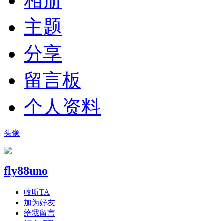
相册
主题
分享
留言板
个人资料
头像
fly88uno
收听TA
加为好友
给我留言