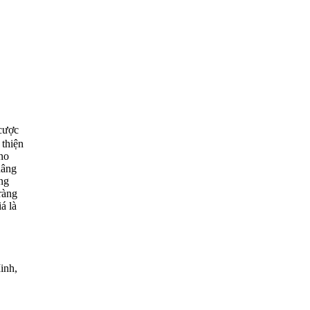
 cược
 thiện
ino
nâng
ng
ràng
á là
inh,