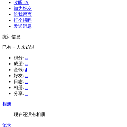
收听TA
加为好友
给我留言
打个招呼
发送消息
统计信息
已有
--
人来访过
积分:
--
威望:
--
金钱:
4
好友:
--
日志:
--
相册:
--
分享:
--
相册
现在还没有相册
记录