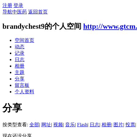
注册
登录
导航中医药
返回首页
brandychest9的个人空间
http://www.gtcm
空间首页
动态
记录
日志
相册
主题
分享
留言板
个人资料
分享
按类型查看:
全部
|
网址
|
视频
|
音乐
|
Flash
|
日志
|
相册
|
图片
|
投票
|
现在还没分享