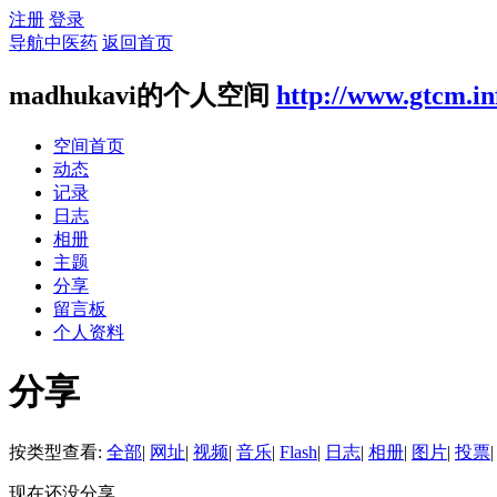
注册
登录
导航中医药
返回首页
madhukavi的个人空间
http://www.gtcm.in
空间首页
动态
记录
日志
相册
主题
分享
留言板
个人资料
分享
按类型查看:
全部
|
网址
|
视频
|
音乐
|
Flash
|
日志
|
相册
|
图片
|
投票
|
现在还没分享