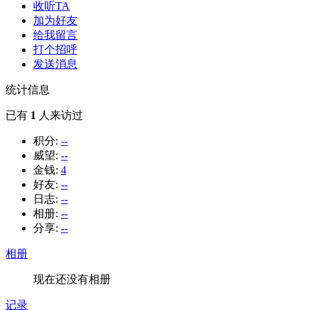
收听TA
加为好友
给我留言
打个招呼
发送消息
统计信息
已有
1
人来访过
积分:
--
威望:
--
金钱:
4
好友:
--
日志:
--
相册:
--
分享:
--
相册
现在还没有相册
记录