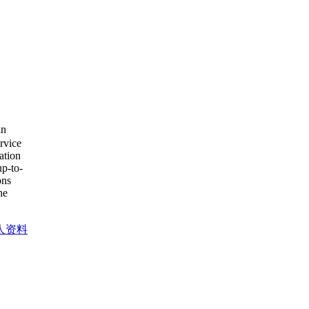
an
ervice
ation
up-to-
ons
he
人资料