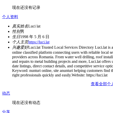
现在还没有记录
个人资料
真实姓名
Luci lat
性别
男
生日
1998 年 5 月 6 日
个人主页
https://luci.lat
兴趣爱好
Luci.lat Trusted Local Services Directory Luci.lat is 
online classified platform connecting users with reliable local s
providers across Romania. From water well drilling, roof install
and repairs to metal building projects and more, Luci.lat offers 
date listings, direct contact details, and competitive service opti
Keyword: nunturi online, site anunturi helping customers find t
right professionals quickly and easily.Website: https://luci.lat
查看全部个
动态
现在还没有动态
分享