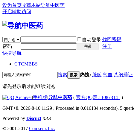
设为首页
收藏本站
导航中医药
开启辅助访问
找回密码
自动登录
密码
注册
登录
快捷导航
GTCM
BBS
搜索
热搜:
脏腑
气血
八纲辨证
搜索
请先登录后才能继续浏览
|
Archiver
|
手机版
|
导航中医药
(
官方QQ群:110873141
)
GMT+8, 2026-8-10 11:29
, Processed in 0.016134 second(s), 5 querie
Powered by
Discuz!
X3.4
© 2001-2017
Comsenz Inc.