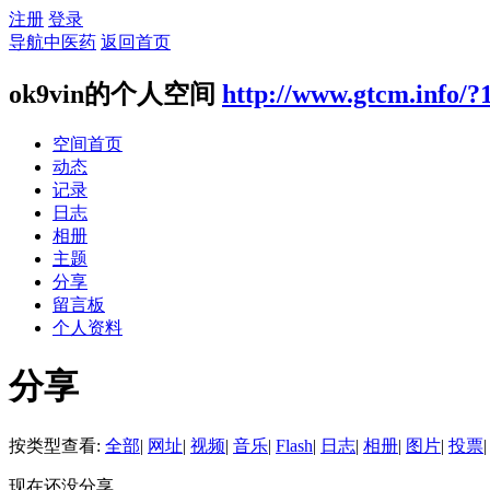
注册
登录
导航中医药
返回首页
ok9vin的个人空间
http://www.gtcm.info/?
空间首页
动态
记录
日志
相册
主题
分享
留言板
个人资料
分享
按类型查看:
全部
|
网址
|
视频
|
音乐
|
Flash
|
日志
|
相册
|
图片
|
投票
|
现在还没分享