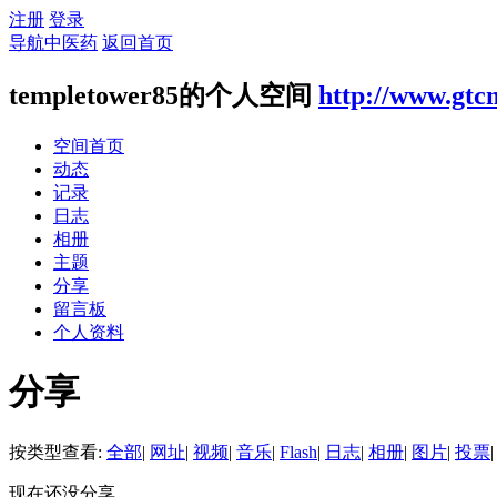
注册
登录
导航中医药
返回首页
templetower85的个人空间
http://www.gtc
空间首页
动态
记录
日志
相册
主题
分享
留言板
个人资料
分享
按类型查看:
全部
|
网址
|
视频
|
音乐
|
Flash
|
日志
|
相册
|
图片
|
投票
|
现在还没分享