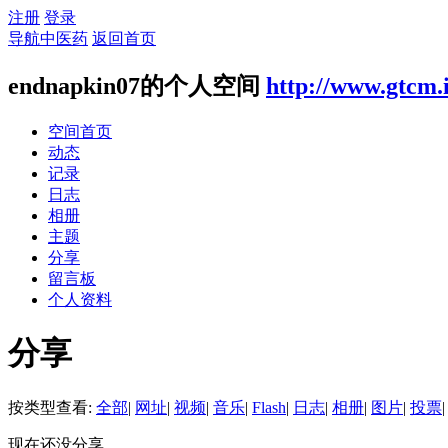
注册
登录
导航中医药
返回首页
endnapkin07的个人空间
http://www.gtcm.
空间首页
动态
记录
日志
相册
主题
分享
留言板
个人资料
分享
按类型查看:
全部
|
网址
|
视频
|
音乐
|
Flash
|
日志
|
相册
|
图片
|
投票
|
现在还没分享