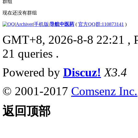
群组
现在还没有群组
|
Archiver
|
手机版
|
导航中医药
(
官方QQ群:110873141
)
GMT+8, 2026-8-8 22:21
, 
21 queries .
Powered by
Discuz!
X3.4
© 2001-2017
Comsenz Inc.
返回顶部