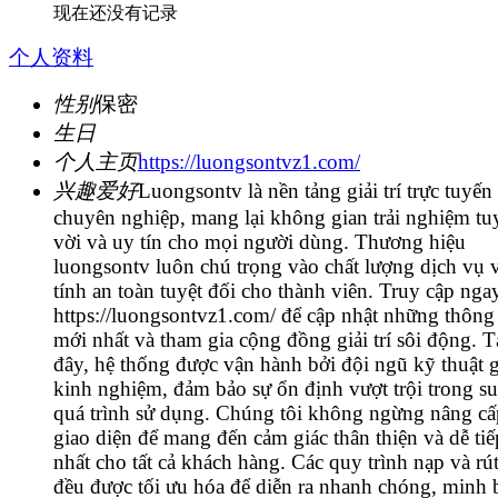
现在还没有记录
个人资料
性别
保密
生日
个人主页
https://luongsontvz1.com/
兴趣爱好
Luongsontv là nền tảng giải trí trực tuyến
chuyên nghiệp, mang lại không gian trải nghiệm tu
vời và uy tín cho mọi người dùng. Thương hiệu
luongsontv luôn chú trọng vào chất lượng dịch vụ 
tính an toàn tuyệt đối cho thành viên. Truy cập nga
https://luongsontvz1.com/ để cập nhật những thông 
mới nhất và tham gia cộng đồng giải trí sôi động. T
đây, hệ thống được vận hành bởi đội ngũ kỹ thuật 
kinh nghiệm, đảm bảo sự ổn định vượt trội trong su
quá trình sử dụng. Chúng tôi không ngừng nâng cấ
giao diện để mang đến cảm giác thân thiện và dễ tiế
nhất cho tất cả khách hàng. Các quy trình nạp và rút
đều được tối ưu hóa để diễn ra nhanh chóng, minh 