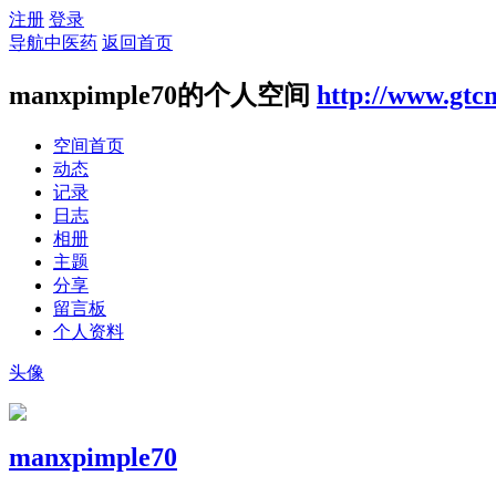
注册
登录
导航中医药
返回首页
manxpimple70的个人空间
http://www.gtc
空间首页
动态
记录
日志
相册
主题
分享
留言板
个人资料
头像
manxpimple70