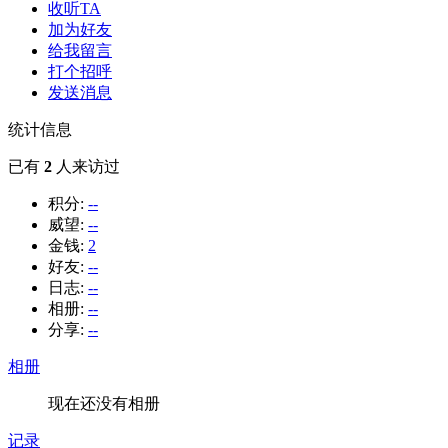
收听TA
加为好友
给我留言
打个招呼
发送消息
统计信息
已有
2
人来访过
积分:
--
威望:
--
金钱:
2
好友:
--
日志:
--
相册:
--
分享:
--
相册
现在还没有相册
记录