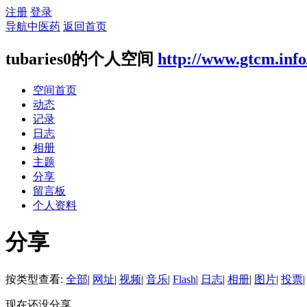
注册
登录
导航中医药
返回首页
tubaries0的个人空间
http://www.gtcm.inf
空间首页
动态
记录
日志
相册
主题
分享
留言板
个人资料
分享
按类型查看:
全部
|
网址
|
视频
|
音乐
|
Flash
|
日志
|
相册
|
图片
|
投票
|
现在还没分享