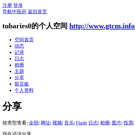
注册
登录
导航中医药
返回首页
tubaries0的个人空间
http://www.gtcm.inf
空间首页
动态
记录
日志
相册
主题
分享
留言板
个人资料
分享
按类型查看:
全部
|
网址
|
视频
|
音乐
|
Flash
|
日志
|
相册
|
图片
|
投票
|
现在还没分享