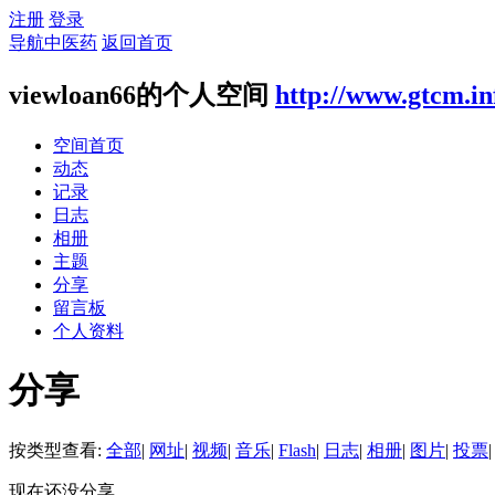
注册
登录
导航中医药
返回首页
viewloan66的个人空间
http://www.gtcm.in
空间首页
动态
记录
日志
相册
主题
分享
留言板
个人资料
分享
按类型查看:
全部
|
网址
|
视频
|
音乐
|
Flash
|
日志
|
相册
|
图片
|
投票
|
现在还没分享