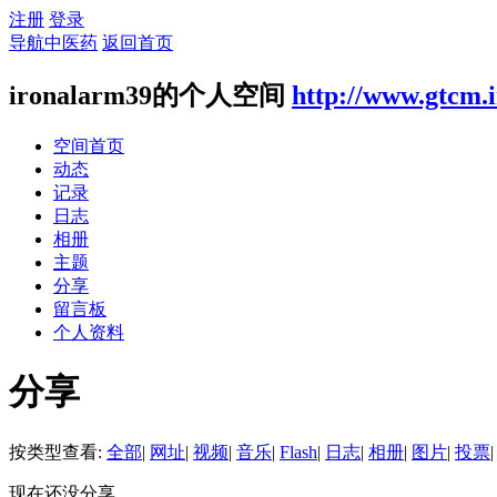
注册
登录
导航中医药
返回首页
ironalarm39的个人空间
http://www.gtcm.
空间首页
动态
记录
日志
相册
主题
分享
留言板
个人资料
分享
按类型查看:
全部
|
网址
|
视频
|
音乐
|
Flash
|
日志
|
相册
|
图片
|
投票
|
现在还没分享