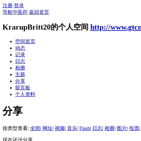
注册
登录
导航中医药
返回首页
KrarupBritt20的个人空间
http://www.gtc
空间首页
动态
记录
日志
相册
主题
分享
留言板
个人资料
分享
按类型查看:
全部
|
网址
|
视频
|
音乐
|
Flash
|
日志
|
相册
|
图片
|
投票
|
现在还没分享