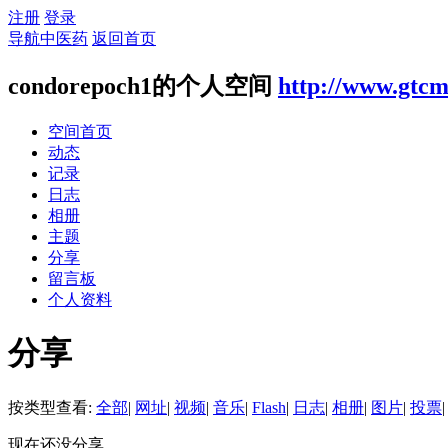
注册
登录
导航中医药
返回首页
condorepoch1的个人空间
http://www.gtcm
空间首页
动态
记录
日志
相册
主题
分享
留言板
个人资料
分享
按类型查看:
全部
|
网址
|
视频
|
音乐
|
Flash
|
日志
|
相册
|
图片
|
投票
|
现在还没分享