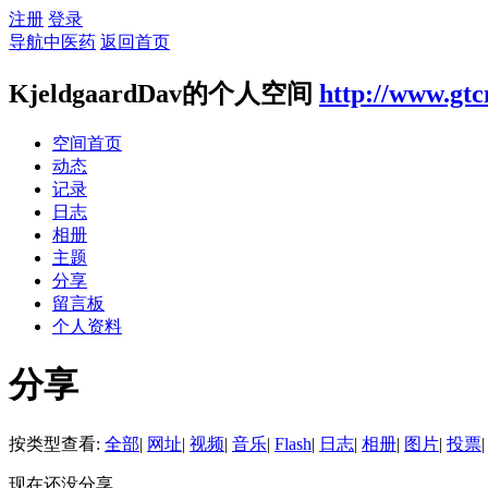
注册
登录
导航中医药
返回首页
KjeldgaardDav的个人空间
http://www.gtc
空间首页
动态
记录
日志
相册
主题
分享
留言板
个人资料
分享
按类型查看:
全部
|
网址
|
视频
|
音乐
|
Flash
|
日志
|
相册
|
图片
|
投票
|
现在还没分享