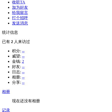
收听TA
加为好友
给我留言
打个招呼
发送消息
统计信息
已有
2
人来访过
积分:
--
威望:
--
金钱:
2
好友:
--
日志:
--
相册:
--
分享:
--
相册
现在还没有相册
记录