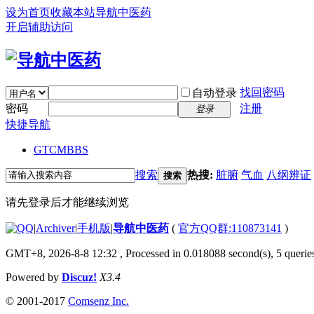
设为首页
收藏本站
导航中医药
开启辅助访问
找回密码
自动登录
密码
注册
登录
快捷导航
GTCM
BBS
搜索
热搜:
脏腑
气血
八纲辨证
搜索
请先登录后才能继续浏览
|
Archiver
|
手机版
|
导航中医药
(
官方QQ群:110873141
)
GMT+8, 2026-8-8 12:32
, Processed in 0.018088 second(s), 5 queries
Powered by
Discuz!
X3.4
© 2001-2017
Comsenz Inc.