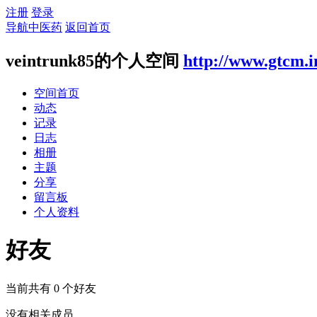
注册
登录
导航中医药
返回首页
veintrunk85的个人空间
http://www.gtcm.i
空间首页
动态
记录
日志
相册
主题
分享
留言板
个人资料
好友
当前共有
0
个好友
没有相关成员