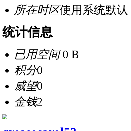
所在时区
使用系统默认
统计信息
已用空间
0 B
积分
0
威望
0
金钱
2