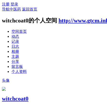
注册
登录
导航中医药
返回首页
witchcoat0的个人空间
http://www.gtcm.in
空间首页
动态
记录
日志
相册
主题
分享
留言板
个人资料
头像
witchcoat0