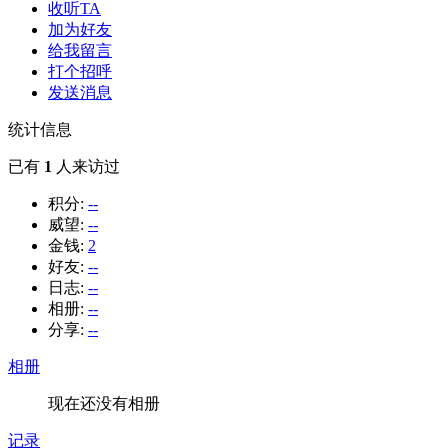
收听TA
加为好友
给我留言
打个招呼
发送消息
统计信息
已有
1
人来访过
积分:
--
威望:
--
金钱:
2
好友:
--
日志:
--
相册:
--
分享:
--
相册
现在还没有相册
记录