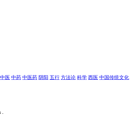
中医
中药
中医药
阴阳
五行
方法论
科学
西医
中国传统文化
 .