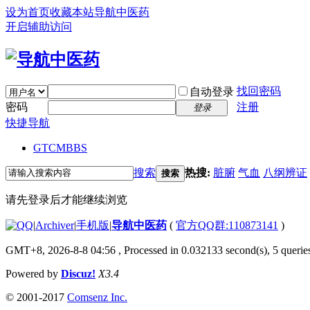
设为首页
收藏本站
导航中医药
开启辅助访问
找回密码
自动登录
密码
注册
登录
快捷导航
GTCM
BBS
搜索
热搜:
脏腑
气血
八纲辨证
搜索
请先登录后才能继续浏览
|
Archiver
|
手机版
|
导航中医药
(
官方QQ群:110873141
)
GMT+8, 2026-8-8 04:56
, Processed in 0.032133 second(s), 5 queries
Powered by
Discuz!
X3.4
© 2001-2017
Comsenz Inc.