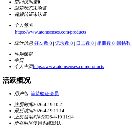
空间访问量
0
邮箱状态
未验证
视频认证
未认证
个人签名
https://www.atomsenses.com/products
统计信息
好友数 0
|
记录数 0
|
日志数 0
|
相册数 0
|
回帖数 
性别
保密
生日
-
个人主页
https://www.atomsenses.com/products
活跃概况
用户组
等待验证会员
注册时间
2026-4-19 10:21
最后访问
2026-4-19 11:14
上次活动时间
2026-4-19 11:14
所在时区
使用系统默认