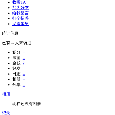
收听TA
加为好友
给我留言
打个招呼
发送消息
统计信息
已有
--
人来访过
积分:
--
威望:
--
金钱:
2
好友:
--
日志:
--
相册:
--
分享:
--
相册
现在还没有相册
记录