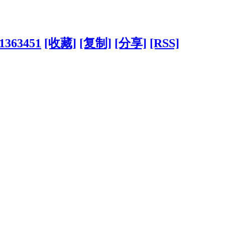
?1363451
[收藏]
[复制]
[分享]
[RSS]