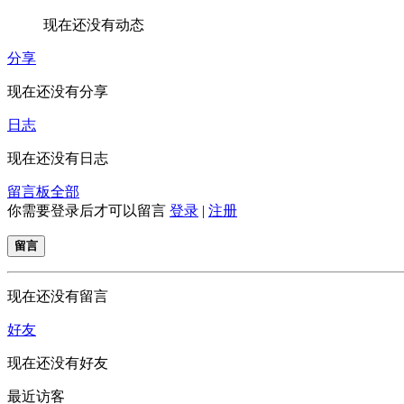
现在还没有动态
分享
现在还没有分享
日志
现在还没有日志
留言板
全部
你需要登录后才可以留言
登录
|
注册
留言
现在还没有留言
好友
现在还没有好友
最近访客