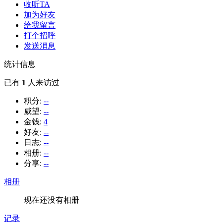
收听TA
加为好友
给我留言
打个招呼
发送消息
统计信息
已有
1
人来访过
积分:
--
威望:
--
金钱:
4
好友:
--
日志:
--
相册:
--
分享:
--
相册
现在还没有相册
记录