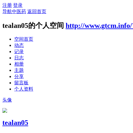
注册
登录
导航中医药
返回首页
tealan05的个人空间
http://www.gtcm.info
空间首页
动态
记录
日志
相册
主题
分享
留言板
个人资料
头像
tealan05