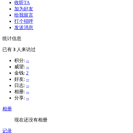
收听TA
加为好友
给我留言
打个招呼
发送消息
统计信息
已有
3
人来访过
积分:
--
威望:
--
金钱:
2
好友:
--
日志:
--
相册:
--
分享:
--
相册
现在还没有相册
记录