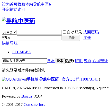
设为首页
收藏本站
导航中医药
开启辅助访问
找回密码
自动登录
密码
注册
登录
快捷导航
GTCM
BBS
搜索
热搜:
脏腑
气血
八纲辨证
搜索
请先登录后才能继续浏览
|
Archiver
|
手机版
|
导航中医药
(
官方QQ群:110873141
)
GMT+8, 2026-8-6 08:00
, Processed in 0.050586 second(s), 5 queries
Powered by
Discuz!
X3.4
© 2001-2017
Comsenz Inc.