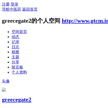
注册
登录
导航中医药
返回首页
greecegate2的个人空间
http://www.gtcm.i
空间首页
动态
记录
日志
相册
主题
分享
留言板
个人资料
头像
greecegate2