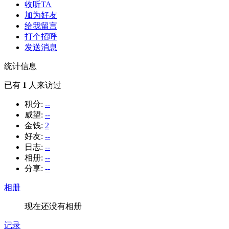
收听TA
加为好友
给我留言
打个招呼
发送消息
统计信息
已有
1
人来访过
积分:
--
威望:
--
金钱:
2
好友:
--
日志:
--
相册:
--
分享:
--
相册
现在还没有相册
记录