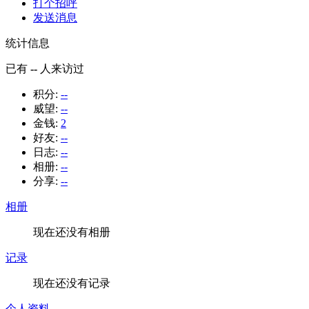
打个招呼
发送消息
统计信息
已有
--
人来访过
积分:
--
威望:
--
金钱:
2
好友:
--
日志:
--
相册:
--
分享:
--
相册
现在还没有相册
记录
现在还没有记录
个人资料