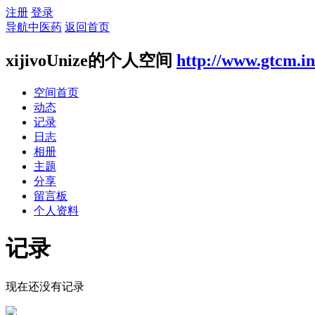
注册
登录
导航中医药
返回首页
xijivoUnize的个人空间
http://www.gtcm.i
空间首页
动态
记录
日志
相册
主题
分享
留言板
个人资料
记录
现在还没有记录