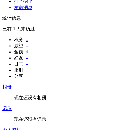
打个招呼
发送消息
统计信息
已有
1
人来访过
积分:
--
威望:
--
金钱:
4
好友:
--
日志:
--
相册:
--
分享:
--
相册
现在还没有相册
记录
现在还没有记录
个人资料