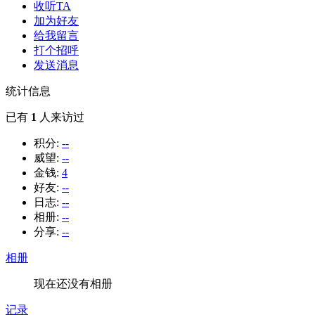
收听TA
加为好友
给我留言
打个招呼
发送消息
统计信息
已有
1
人来访过
积分:
--
威望:
--
金钱:
4
好友:
--
日志:
--
相册:
--
分享:
--
相册
现在还没有相册
记录