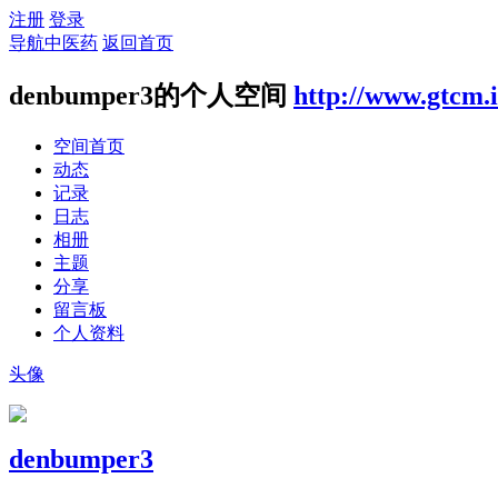
注册
登录
导航中医药
返回首页
denbumper3的个人空间
http://www.gtcm.
空间首页
动态
记录
日志
相册
主题
分享
留言板
个人资料
头像
denbumper3